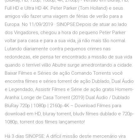
(BluRay, HD, 720p, 1080p, 4K, 2160p) - Versão em bluray, HD,
Full HD e Ultra HD 4K. Peter Parker (Tom Holland) e seus
amigos vão fazer uma viagem de férias de verão para a
Europa. No 11/09/2019 · SINOPSE:Depois de atuar ao lado
dos Vingadores, chegou a hora do pequeno Peter Parker
voltar para casa e para a sua vida, já não mais tão normal.
Lutando diariamente contra pequenos crimes nas
redondezas, ele pensa ter encontrado a missão de sua vida
quando o terrível vilão Abutre surge amedrontando a cidade.
Baixar Filmes e Séries de ação Comando Torrents você
encontra filmes e séries torrent de ação Dublado, Dual Áudio
e Legendado, Assistir Filmes e Série de ação gratis Homem-
Aranha: Longe de Casa Torrent (2019) Dual Áudio / Dublado
BluRay 720p | 1080p | 2160p 4K – Download Filmes para
download em HD, bluray torrent, bludv filmes dublado e 720p-
1080p, torrent dos filmes lançamento!
Há 3 dias SINOPSE: A difícil missão deste mercenário vira