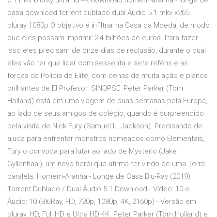
5.1 mkv bluray ultra hd 4k download homem-aranha - longe de
casa download torrent dublado dual Áudio 5.1 mkv x265
bluray 1080p O objetivo é infiltrar na Casa da Moeda, de modo
que eles possam imprimir 2,4 bilhões de euros. Para fazer
isso eles precisam de onze dias de reclusão, durante o qual
eles vão ter que lidar com sessenta e sete reféns e as
forças da Polícia de Elite, com cenas de muita ação e planos
brilhantes de El Profesor. SINOPSE: Peter Parker (Tom
Holland) está em uma viagem de duas semanas pela Europa,
ao lado de seus amigos de colégio, quando é surpreendido
pela visita de Nick Fury (Samuel L. Jackson). Precisando de
ajuda para enfrentar monstros nomeados como Elementais,
Fury o convoca para lutar ao lado de Mysterio (Jake
Gyllenhaal), um novo herói que afirma ter vindo de uma Terra
paralela. Homem-Aranha - Longe de Casa Blu-Ray (2019)
Torrent Dublado / Dual Áudio 5.1 Download - Vídeo: 10 e
Áudio: 10 (BluRay, HD, 720p, 1080p, 4K, 2160p) - Versão em
bluray, HD, Full HD e Ultra HD 4K. Peter Parker (Tom Holland) e