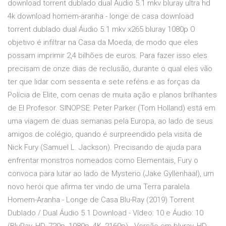
download torrent dublado dual Áudio 5.1 mkv bluray ultra hd
4k download homem-aranha - longe de casa download
torrent dublado dual Áudio 5.1 mkv x265 bluray 1080p O
objetivo é infiltrar na Casa da Moeda, de modo que eles
possam imprimir 2,4 bilhões de euros. Para fazer isso eles
precisam de onze dias de reclusão, durante o qual eles vão
ter que lidar com sessenta e sete reféns e as forças da
Polícia de Elite, com cenas de muita ação e planos brilhantes
de El Profesor. SINOPSE: Peter Parker (Tom Holland) está em
uma viagem de duas semanas pela Europa, ao lado de seus
amigos de colégio, quando é surpreendido pela visita de
Nick Fury (Samuel L. Jackson). Precisando de ajuda para
enfrentar monstros nomeados como Elementais, Fury o
convoca para lutar ao lado de Mysterio (Jake Gyllenhaal), um
novo herói que afirma ter vindo de uma Terra paralela.
Homem-Aranha - Longe de Casa Blu-Ray (2019) Torrent
Dublado / Dual Áudio 5.1 Download - Vídeo: 10 e Áudio: 10